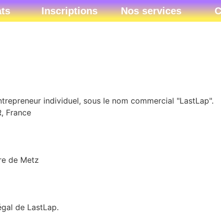
ats
Inscriptions
Nos services
C
ntrepreneur individuel, sous le nom commercial "LastLap".
, France
ire de Metz
égal de LastLap.